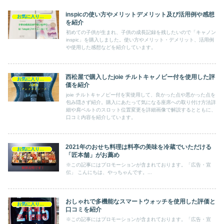
inspicの使い方やメリットデメリット及び活用例や感想
お気に入り商品
を紹介
初めての子供が生まれ、子供の成長記録を残したいので「キャノン
inspic」を購入しました。使い方やメリット・デメリット、活用例
や使用した感想などを紹介しています。
西松屋で購入したjoie チルトキャノピー付を使用した評
お気に入り商品
価を紹介
joie チルトキャノピー付を実使用して、良かった点や悪かった点を
包み隠さず紹介。購入にあたって気になる座席への取り付け方法詳
細や肩ベルトのスロット位置変更を詳細画像で解説するとともに、
口コミ内容を紹介しています。
2021年のおせち料理は料亭の美味を冷蔵でいただける
お気に入り商品
「匠本舗」がお薦め
※この記事にはプロモーションが含まれております。「広告・宣
伝」 こんにちは、やっちゃんです。...
おしゃれで多機能なスマートウォッチを使用した評価と
お気に入り商品
口コミを紹介
※この記事にはプロモーションが含まれております。「広告・宣