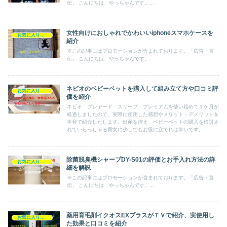
伝」 こんにちは、やっちゃんです。...
女性向けにおしゃれでかわいいiphoneスマホケースを
お気に入り商品
紹介
※この記事にはプロモーションが含まれております。「広告・宣
伝」 こんにちは、やっちゃんです。...
ネビオのベビーベットを購入して組み立て方や口コミ評
お気に入り商品
価を紹介
ネビオ プレヤード スリープ プレミアムを使い始めて１ケ月が
経過しましたので、実際に使用した感想やメリット・デメリットを
本音で紹介したします。出産を控え、ベビーベットの購入を検討さ
れていらっしゃる貴女に少しでもお役に立てれば幸いです。
除菌脱臭機シャープDY-S01の評価とお手入れ方法の詳
お気に入り商品
細を解説
※この記事にはプロモーションが含まれております。「広告・宣
伝」 こんにちは、やっちゃんです。...
薬用育毛剤イクオスEXプラスがＴＶで紹介、実使用し
お気に入り商品
た効果と口コミを紹介